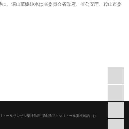
時に、深山華鱗純水は省委員会省政府、省公安庁、鞍山市委
リトールサンザシ菓汁飲料
,
深山珍品キシリトール黄桃缶詰
, お