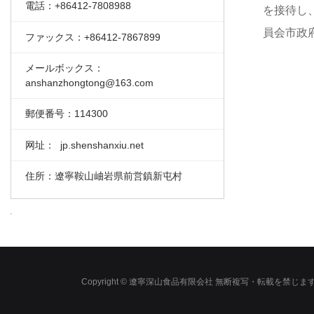
電話：+86412-7808988
を接待し
員会市政
ファックス：+86412-7867899
メールボックス：
anshanzhongtong@163.com
郵便番号：114300
网址： jp.shenshanxiu.net
住所：遼寧鞍山岫岩県前営鎮新屯村
Copyright © 遼寧深山食品有限会社 無断複写・転載を禁じ