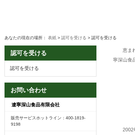
表紙
私たちに関しては
ブランド
あなたの現在の場所：
表紙
>
認可を受ける
>
認可を受ける
恵ま
認可を受ける
寧深山食
認可を受ける
お問い合わせ
遼寧深山食品有限会社
販売サービスホットライン：400-1819-
9198
20