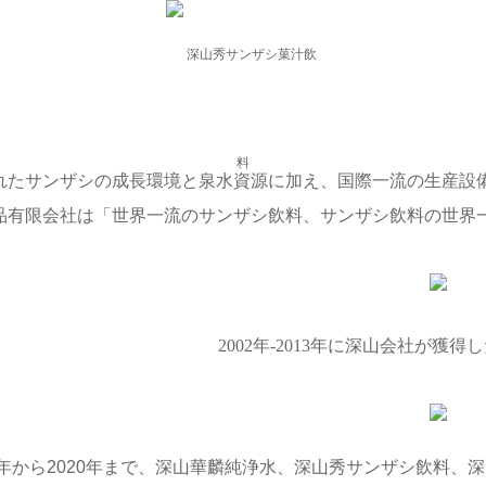
製品
価値
れたサンザシの成長環境と泉水資源に加え、国際一流の生産設
品有限会社は「世界一流のサンザシ飲料、サンザシ飲料の世界
2002年-2013年に深山会社が獲
02年から2020年まで、深山華麟純浄水、深山秀サンザシ飲料