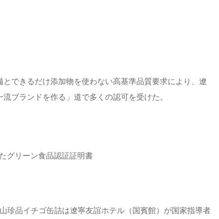
中文
ENGLISH
JAPANESE
クラフト
勝利した
お問い合わせ
備とできるだけ添加物を使わない高基準品質要求により、遼
一流ブランドを作る」道で多くの認可を受けた。
得したグリーン食品認証証明書
、深山珍品イチゴ缶詰は遼寧友誼ホテル（国賓館）が国家指導者